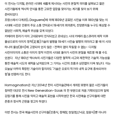
이 전시는 디지털, 온라인 시대에 새롭게 제시되는 사진의 본질적 의미를 살펴보고 젊은
사진가들에게 역사적 인식을 통한 고유한 입장을 찾아가는 계기를 칮아 보기 위해
준비되었다.
프랑스에서 다게르(L.Daguerre)에 의해 1839년 공표된 사진술 이후 180년을 맞는 이
시대에 사진은 인류의 주요 소통 언어로서 19세기의 회의론자, 찬양론자들 누구도 예상할 수
없었던 사회적, 예술적 위상을 갖게 되었다.
카메라의 원리가 이미 고대로부터 인식되었고 르네상스 시대 카메라 옵스큐라의 제작 이후
물성으로의 이미지 정착(定着)기술의 발명을 19세기 사진술 발명의 의미라고 볼 때 이 시대
하나의 물성(종이)에 고정되어 있지 않은 -전력이 없이 작동할 수 없는- 디지털
사진이미지의 소통은 이미지 정착 이전의 시대로 돌아가 사진의 본질을 재조명 해 볼 수도
있겠다. 지난 180년 역사속의 사진가들은 다양한 철학적 사고와 제한적인 기술적 가능성을
통한 예술적 시도의 궤적을 남겨왔으며 그 가치는 시간의 흐름과 상관없이 더욱 빛난다. 이는
오늘날 아무리 확장된 기술이라 할지라도 '기술은 오로지 작가의 내적 요구에 종속되어야
함'을 반증하기도 한다.
Homagination은 지난 2014년 한미 사진미술관에서 개최된 8명의 젊은 사진가들이
참여한 대규모 전시 New Generation-Sizak 의 한 부분으로 처음 기획되었으며 일제
강점기를 통해 사진을 익히고 예술적 표현을 시작하였던 한국 사진예술 선구자들에 대한
존중과 정서적 근원을 찾고자 하였다.
이번 전시는 한국 예술사진의 선구자들(민충식, 정해창, 현일영,신낙균, 임응식)뿐 아니라